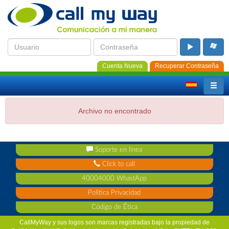
Cuenta Nueva
Recuperar Contraseña
Archivo no encontrado
Soporte en línea
Click to call
40004000 WhastApp
Politica Privacidad
Código de Ética
CallMyWay y sus logos son marcas registradas bajo la propiedad de