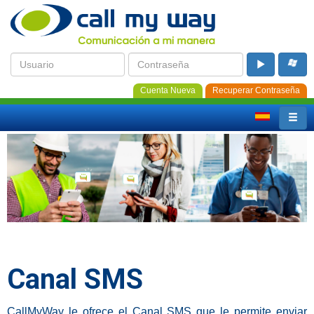
Cuenta Nueva
Recuperar Contraseña
Canal SMS
CallMyWay le ofrece el Canal SMS que le permite enviar